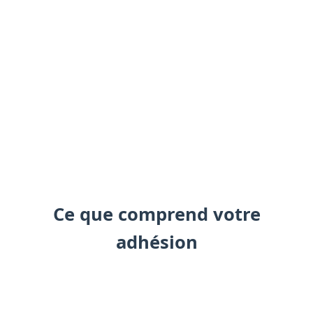
Paiement
Via HelloAsso (sécurisé)
Confirmation
Email avec vos identifiants
Connexion
Accès espace adhérent
Ce que comprend votre
adhésion